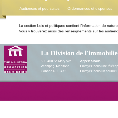
Audiences et poursuites
Ordonnances et dispenses
La section Lois et politiques contient l’information de natur
Vous y trouverez aussi des renseignements sur les audienc
La Division de l'immobilie
500-400 St. Mary Ave.
Appelez-nous
Winnipeg, Manitoba
Envoyez-nous une télécop
Canada R3C 4K5
Envoyez-nous un courriel