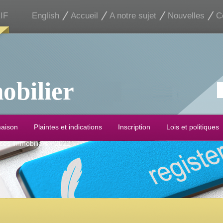
IF
English
Accueil
A notre sujet
Nouvelles
C
obilier
maison
Plaintes et indications
Inscription
Lois et politiques
ices immobiliers - 2022