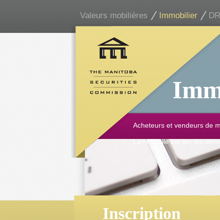
Valeurs mobilières
Immobilier
DR
Imm
Acheteurs et vendeurs de 
La nouvelle Loi sur les serv
Inscription