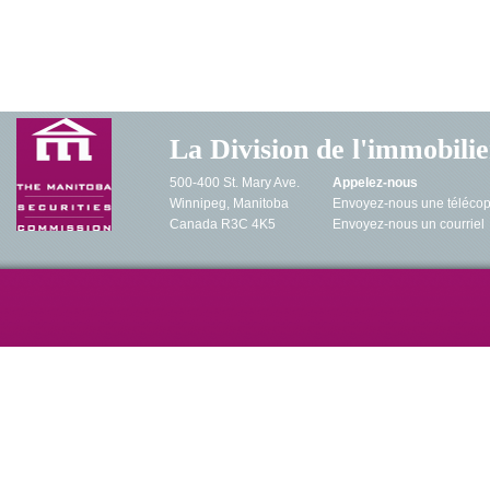
Déposer un plainte
Cherc
La Division de l'immobilie
500-400 St. Mary Ave.
Appelez-nous
Winnipeg, Manitoba
Envoyez-nous une télécop
Canada R3C 4K5
Envoyez-nous un courriel