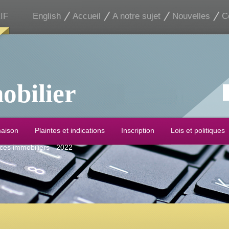
IF
English
Accueil
A notre sujet
Nouvelles
C
obilier
maison
Plaintes et indications
Inscription
Lois et politiques
ices immobiliers - 2022